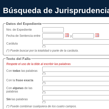
Búsqueda de Jurisprudenci
Datos del Expediente
Nro. de Expediente
Fecha de Sentencia entre
y
Carátula
(*)
(*) Puede buscar por la totalidad o parte de la carátula.
Texto del Fallo
Respete el uso de la tilde al escribir las palabras.
Con
todas
las palabras
(*)
Con la
frase exacta
(*)
Con
algunas
de las
palabras
(*)
Sin
las palabras
(*)
(*) Puede combinar cualquiera de los cuatro campos.