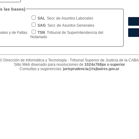
s las bases)
SAL
Secr. de Asuntos Laborales
SAG
Secr. de Asuntos Generales
ales y de Faltas
TSN
Tribunal de Superintendencia del
Notariado
© Dirección de Informática y Tecnología - Tribunal Superior de Justicia de la CABA
Sitio Web disenado para resoluciones de
1024x768px o superior
Consultas y sugerencias:
jurisprudencia@tsjbaires.gov.ar